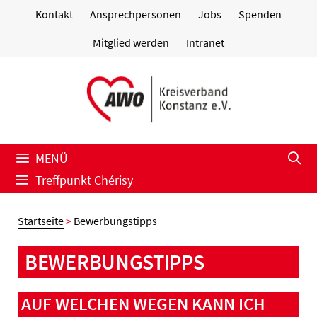
Zum
Kontakt
Ansprechpersonen
Jobs
Spenden
Inhalt
springen
Mitglied werden
Intranet
MENÜ
Treffpunkt Chérisy
Startseite
>
Bewerbungstipps
BEWERBUNGSTIPPS
AUF WELCHEN WEGEN KANN ICH