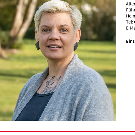
Alte
Führ
Hein
Tel:
E-Ma
Eins