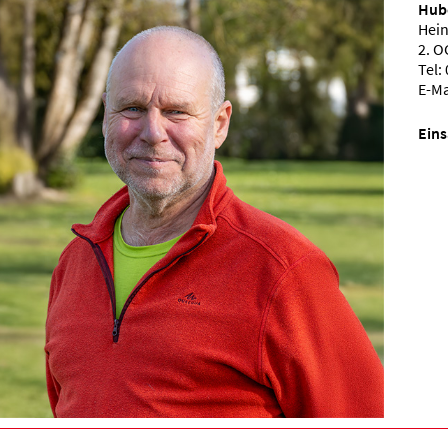
Hube
Hein
2. O
Tel:
E-Ma
Eins