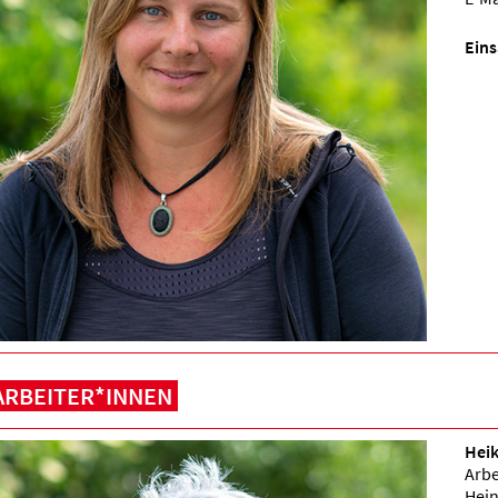
Eins
ARBEITER*INNEN
Hei
Arbe
Hein