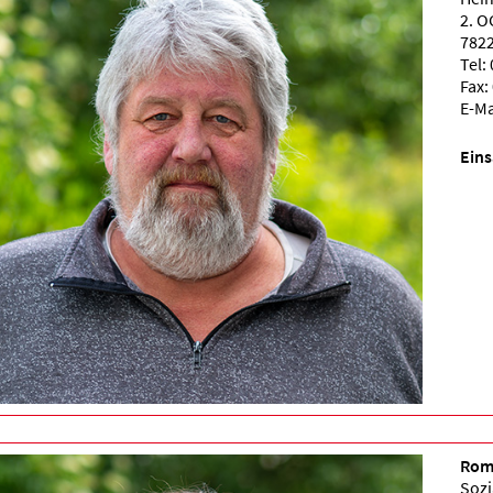
2. O
7822
Tel:
Fax:
E-Ma
Eins
Romy
Sozi