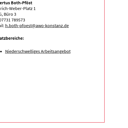
rtus Both-Pföst
rich-Weber-Platz 1
G, Büro 3
 07731 789573
il:
h.both-pfoest@awo-konstanz.de
atzbereiche:
Niederschwelliges Arbeitsangebot