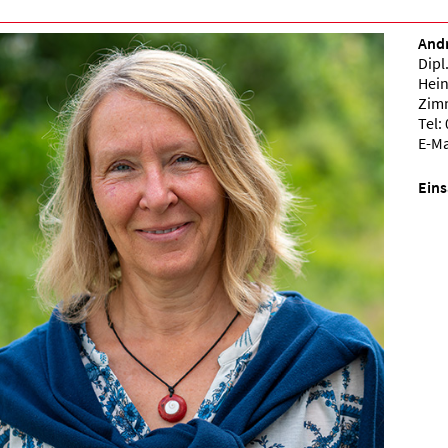
Andr
Dipl
Hein
Zim
Tel:
E-Ma
Eins