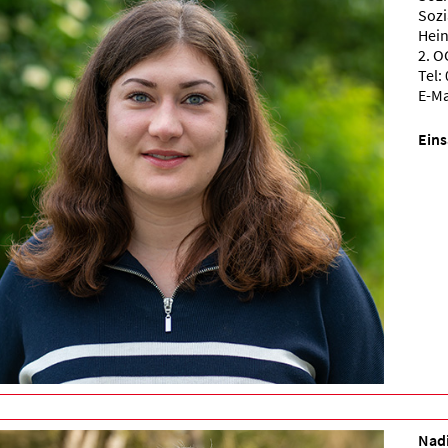
Sozi
Hein
2. O
Tel:
E-Ma
Eins
Nad