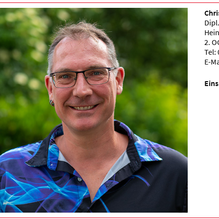
Chri
Dipl
Hein
2. O
Tel:
E-Ma
Eins