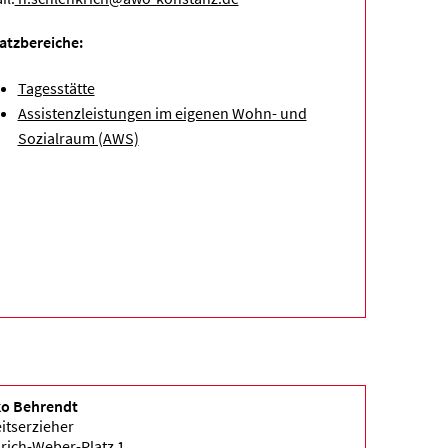
atzbereiche:
Tagesstätte
Assistenzleistungen im eigenen Wohn- und
Sozialraum (AWS)
ko Behrendt
itserzieher
rich-Weber-Platz 1