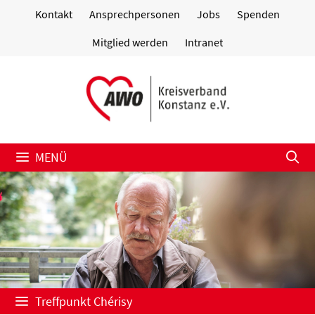
Zum
Kontakt
Ansprechpersonen
Jobs
Spenden
Inhalt
springen
Mitglied werden
Intranet
MENÜ
Treffpunkt Chérisy