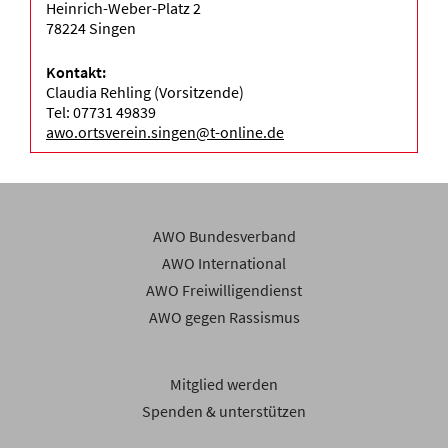
Heinrich-Weber-Platz 2
78224 Singen
Kontakt:
Claudia Rehling (Vorsitzende)
Tel: 07731 49839
awo.ortsverein.singen@t-online.de
AWO Bundesverband
AWO International
AWO Freiwilligendienst
AWO gegen Rassismus
Mitglied werden
Spenden & unterstützen