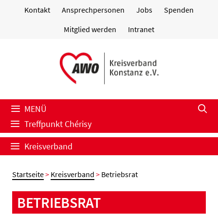
Zum
Kontakt
Ansprechpersonen
Jobs
Spenden
Inhalt
springen
Mitglied werden
Intranet
MENÜ
Treffpunkt Chérisy
Kreisverband
Startseite
>
Kreisverband
>
Betriebsrat
BETRIEBSRAT