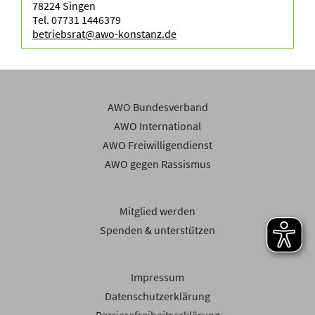
78224 Singen
Tel. 07731 1446379
betriebsrat@awo-konstanz.de
AWO Bundesverband
AWO International
AWO Freiwilligendienst
AWO gegen Rassismus
Mitglied werden
Spenden & unterstützen
Impressum
Datenschutzerklärung