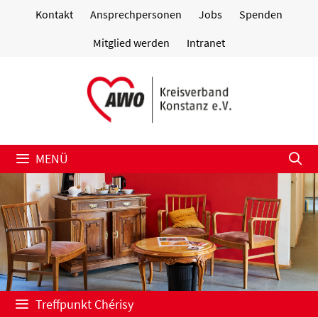
Zum
Kontakt
Ansprechpersonen
Jobs
Spenden
Inhalt
springen
Mitglied werden
Intranet
MENÜ
Treffpunkt Chérisy