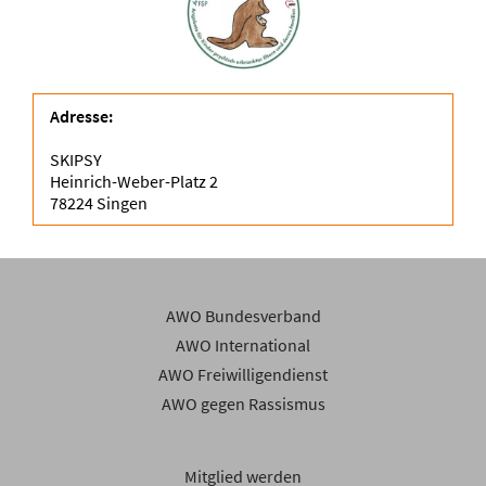
Adresse:
SKIPSY
Heinrich-Weber-Platz 2
78224 Singen
AWO Bundesverband
AWO International
AWO Freiwilligendienst
AWO gegen Rassismus
Mitglied werden