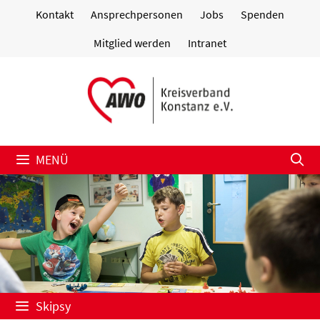
Zum
Kontakt
Ansprechpersonen
Jobs
Spenden
Inhalt
springen
Mitglied werden
Intranet
MENÜ
Skipsy