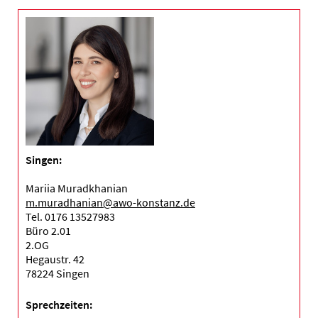
Singen:
Mariia Muradkhanian
m.muradhanian@awo-konstanz.de
Tel. 0176 13527983
Büro 2.01
2.OG
Hegaustr. 42
78224 Singen
Sprechzeiten: