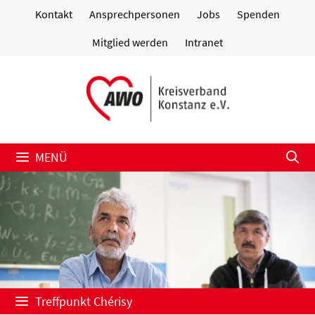
Zum
Kontakt
Ansprechpersonen
Jobs
Spenden
Inhalt
springen
Mitglied werden
Intranet
MENÜ
Treffpunkt Chérisy