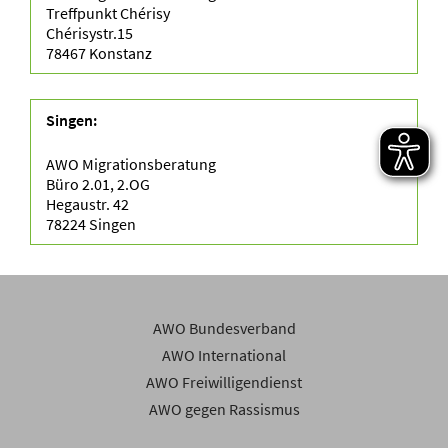
Treffpunkt Chérisy
Chérisystr.15
78467 Konstanz
Singen:
AWO Migrationsberatung
Büro 2.01, 2.OG
Hegaustr. 42
78224 Singen
AWO Bundesverband
AWO International
AWO Freiwilligendienst
AWO gegen Rassismus