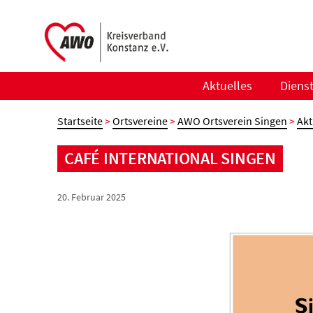
Zum
Inhalt
springen
Aktuelles
Diens
Startseite
>
Ortsvereine
>
AWO Ortsverein Singen
>
Akt
CAFÉ INTERNATIONAL SINGEN
20. Februar 2025