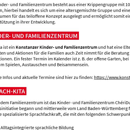
nder- und Familienzentrum besteht aus einer Krippengruppe mit 10
n, hierbei handelt es sich um eine altersgemischte Gruppe und ei
umen für das teiloffene Konzept ausgelegt und ermöglicht somit ein
tützung in ihrer Entwicklung.
DER- UND FAMILIENZENTRUM
a ist ein
Konstanzer Kinder- und Familienzentrum
und hat eine Elt
ten und Aktionen für die Familien auch Zeit nimmt für die Beratung
tionen. Ein fester Termin im Kalender ist z. B. der offene Garten, b
um Spielen, Austauschen und Beisammensein.
e Infos und aktuelle Termine sind hier zu finden:
https://www.konst
ACH-KITA
dem Familienzentrum ist das Kinder- und Familienzentrum ChériDu
initiative begann und mittlerweile vom Land Baden-Württemberg fi
ne spezialisierte Sprachfachkraft, die mit den folgenden Schwerpunk
Alltagsintegrierte sprachliche Bildung