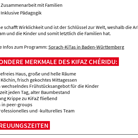
Zusammenarbeit mit Familien
Inklusive Pädagogik
e schafft Wirklichkeit und ist der Schlüssel zur Welt, weshalb die 
am und die Kinder und somit letztlich die Familien hat.
e Infos zum Programm:
Sprach-KiTas in Baden-Württemberg
ONDERE MERKMALE DES KIFAZ CHÉRIDU:
refreies Haus, große und helle Räume
 Köchin, frisch gekochtes Mittagessen
h wechselndes Frühstücksangebot für die Kinder
zeit jeden Tag, alter Baumbestand
ng Krippe zu KiFaZ fließend
 in peer-groups
rofessionelles und -kulturelles Team
REUUNGSZEITEN