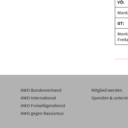
VÖ:
Monta
GT:
Monta
Freit
AWO Bundesverband
Mitglied werden
AWO International
Spenden & unterst
AWO Freiwilligendienst
AWO gegen Rassismus