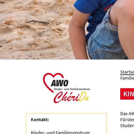
Startse
Famili
KI
Das AW
Kontakt:
Fürste
Studen
Kinder- und Familienzentrum