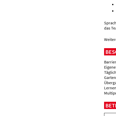
Sprach
das Te
Weiter
BES
Barrie
Eigene
Täglic
Garten
Überga
Lernen
Multip
BET