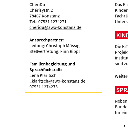
ChériDu
Das Ki
Chérisystr. 2
Kinder
78467 Konstanz
Fachrä
Tel.: 07531 1274271
Unters
cheridu@awo-konstanz.de
KIN
Ansprechpartner:
Leitung: Christoph Müssig
Die KiT
Stellvertretung: Finn Rippl
Projek
Institu
sind z
Familienbegleitung und
Sprachfachkraft:
Lena Klaritsch
Weiter
l.klaritsch@awo-konstanz.de
07531 1274273
SPR
Neben 
Bundes
für ei