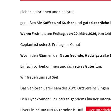
Liebe Seniorinnen und Senioren,
genießen Sie
Kaffee und Kuchen
und
gute Gespräche
i
Wann:
Erstmals am
Freitag, den 20. März 2026
, von
14:
Geplant ist jeder 3. Freitag im Monat
Wo:
In den Räumen der
Naturfreunde
,
Hadwigstraße 
Einfach vorbeikommen und sich etwas Gutes tun.
Wir freuen uns auf Sie!
Das Senioren Café-Team des AWO Ortsvereins Singen
Den Flyer können Sie unter folgendem Link herunterl
Flyer Einladung DIN A5 Termine b. Juli
Herunterlad