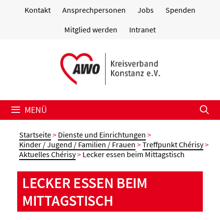
Zum
Kontakt
Ansprechpersonen
Jobs
Spenden
Inhalt
springen
Mitglied werden
Intranet
MENÜ
Startseite
>
Dienste und Einrichtungen
>
Kinder / Jugend / Familien / Frauen
>
Treffpunkt Chérisy
>
Aktuelles Chérisy
>
Lecker essen beim Mittagstisch
LECKER ESSEN BEIM
MITTAGSTISCH