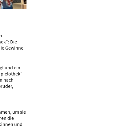
in
ek“: Die
die Gewinne
igt und ein
Spielothek“
en nach
Bruder,
ehmen, um sie
ren die
r:innen und