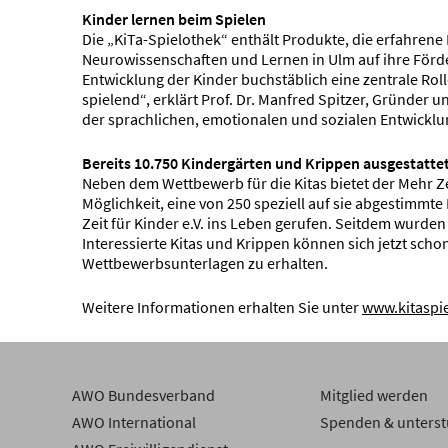
Kinder lernen beim Spielen
Die „KiTa-Spielothek“ enthält Produkte, die erfahren
Neurowissenschaften und Lernen in Ulm auf ihre Förder
Entwicklung der Kinder buchstäblich eine zentrale Rol
spielend“, erklärt Prof. Dr. Manfred Spitzer, Gründer 
der sprachlichen, emotionalen und sozialen Entwicklu
Bereits 10.750 Kindergärten und Krippen ausgestatte
Neben dem Wettbewerb für die Kitas bietet der Mehr Ze
Möglichkeit, eine von 250 speziell auf sie abgestimm
Zeit für Kinder e.V. ins Leben gerufen. Seitdem wurden
Interessierte Kitas und Krippen können sich jetzt scho
Wettbewerbsunterlagen zu erhalten.
Weitere Informationen erhalten Sie unter
www.kitaspi
AWO Bundesverband
Mitglied werden
AWO International
Spenden & unterst