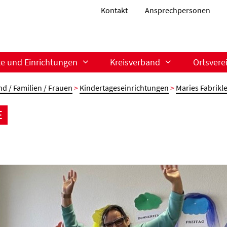
Kontakt
Ansprechpersonen
te und Einrichtungen
Kreisverband
Ortsvere
nd / Familien / Frauen
>
Kindertageseinrichtungen
>
Maries Fabrikl
E