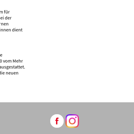
m für
ei der
ernen
:innen dient
ie
010 vom Mehr
ausgestattet.
die neuen