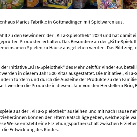
milienhaus Maries Fabrikle in Gottmadingen mit Spielwaren aus.
ählt zu den Gewinnern der „KiTa-Spielothek“ 2024 und hat damit e
eprüften Produkten erhalten. Das Besondere an der „KiTa-Spieloth
gemeinsamen Spielen zu Hause ausgeliehen werden. Das Bild zeigt 
er Initiative „KiTa-Spielothek“ des Mehr Zeit für Kinder e.V. beteil
rden in diesem Jahr 500 Kitas ausgestattet. Die Initiative „KiTa-
indern fördern und durch die Ausleihe der Produkte zu den Famili
sert werden die Produkte in diesem Jahr von den Herstellern Brio, 
ngsspiele aus der „KiTa-Spielothek“ ausleihen und mit nach Hause n
rzieher:innen können den Eltern Ratschläge geben, welche Spielwa
iese Weise entsteht eine Erziehungspartnerschaft zwischen Erziehe
 die Entwicklung des Kindes.