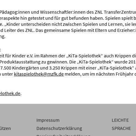
e Pädagog:innen und Wissenschaftler:innen des ZNL TransferZentru
aspekte hin getestet und für gut befunden haben. Spielen spielt b
le. „Kinder unterscheiden nicht zwischen Spielen und Lernen, sie l
und Leiter des ZNL. Das gemeinsame Spielen mit Eltern und Erzieher
ng.
t
it für Kinder e.V. im Rahmen der „KiTa-Spielothek“ auch Krippen d
te Produktausstattung zu gewinnen. Die „KiTa-Spielothek“ wurde 2
 7.500 Kindergärten und 3.250 Krippen mit einer „KiTa-Spielothek“ 
n unter
kitaspielothek@mzfk.de
melden, um im nächsten Frühjahr 
elothek.de
.
Impressum
LEICHTE
ützen
Datenschutzerklärung
SPRACHE