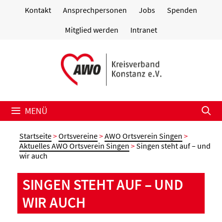
Zum
Kontakt
Ansprechpersonen
Jobs
Spenden
Inhalt
springen
Mitglied werden
Intranet
MENÜ
Startseite
>
Ortsvereine
>
AWO Ortsverein Singen
>
Aktuelles AWO Ortsverein Singen
>
Singen steht auf – und
wir auch
SINGEN STEHT AUF – UND
WIR AUCH