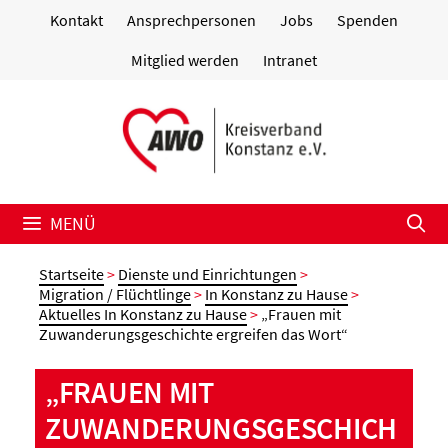
Zum
Kontakt
Ansprechpersonen
Jobs
Spenden
Inhalt
springen
Mitglied werden
Intranet
MENÜ
Startseite
>
Dienste und Einrichtungen
>
Migration / Flüchtlinge
>
In Konstanz zu Hause
>
Aktuelles In Konstanz zu Hause
>
„Frauen mit
Zuwanderungsgeschichte ergreifen das Wort“
„FRAUEN MIT
ZUWANDERUNGSGESCHICH