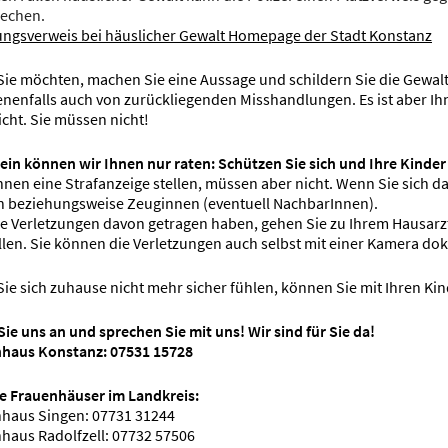
echen.
gsverweis bei häuslicher Gewalt Homepage der Stadt Konstanz
ie möchten, machen Sie eine Aussage und schildern Sie die Gewaltsi
nenfalls auch von zurückliegenden Misshandlungen. Es ist aber I
icht. Sie müssen nicht!
ein können wir Ihnen nur raten: Schützen Sie sich und Ihre Kinder 
nnen eine Strafanzeige stellen, müssen aber nicht. Wenn Sie sich d
 beziehungsweise Zeuginnen (eventuell NachbarInnen).
Sie Verletzungen davon getragen haben, gehen Sie zu Ihrem Hausarzt
llen. Sie können die Verletzungen auch selbst mit einer Kamera do
ie sich zuhause nicht mehr sicher fühlen, können Sie mit Ihren 
Sie uns an und sprechen Sie mit uns! Wir sind für Sie da!
haus Konstanz: 07531 15728
e Frauenhäuser im Landkreis:
haus Singen: 07731 31244
haus Radolfzell: 07732 57506