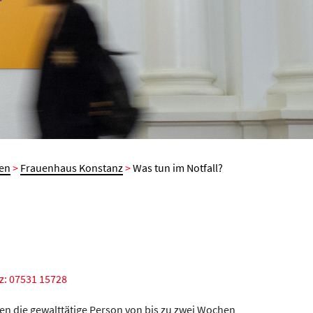
uen
>
Frauenhaus Konstanz
>
Was tun im Notfall?
z: 07531 15728
gen die gewalttätige Person von bis zu zwei Wochen