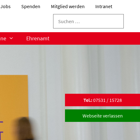
Jobs
Spenden
Mitglied werden
Intranet
Suchen
nach:
ine
Ehrenamt
Tel.:
07531 / 15728
Webseite verlassen