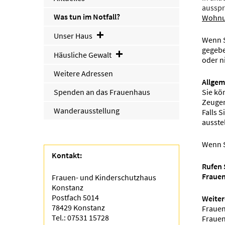
ausspr
Was tun im Notfall?
Wohnun
Unser Haus
Wenn S
gegebe
Häusliche Gewalt
oder n
Weitere Adressen
Allgem
Spenden an das Frauenhaus
Sie kö
Zeugen
Wanderausstellung
Falls 
ausste
Wenn S
Kontakt:
Rufen 
Frauen
Frauen- und Kinderschutzhaus
Konstanz
Postfach 5014
Weiter
78429 Konstanz
Frauen
Tel.: 07531 15728
Frauen